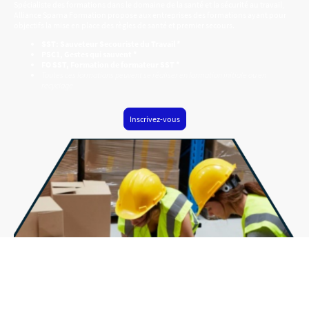
Spécialiste des formations dans le domaine de la santé et la sécurité au travail,
Alliance Sparna Formation propose aux entreprises des formations ayant pour
objectifs la mise en place des règles de santé et premier secours.
SST: Sauveteur Secouriste du Travail *
PSC1, Gestes qui sauvent *
FO SST, Formation de formateur SST *
Toutes ces formations peuvent se réaliser en formation initiale ou en
recyclage
Inscrivez-vous