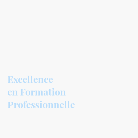
Excellence
en Formation
Professionnelle
Spécialisés dans le domaine de la prévention, sécurité et sureté, Alliance Sparna
Formation école de formation du groupe APS (Alliance Prévention Sécurité)
s'appuie sur des formateurs qualifiés, diplômés et possédant une expérience
de terrain.