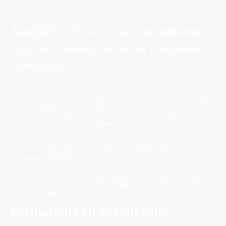
Modalités d'accès aux formations
(délai de 1 semaine suivant les formations
demandées)
Pré inscription sur
Enregistrement de votre pré-inscription sous 48h
notre plateforme en
(ouvrable) et transmission d'un devis,
ligne
convention ou demande de renseignements
complémentaires
Une fois le devis signé
Confirmation de l'inscription et envoi de la
et envois des
convocation J-7 avant la formation
justificatifs demandés
Pour toutes pré-
Prendre contact avec Alliance Sparna Formation
insriptions à J-7 de la
pour les modalités
date prévue
Formations en Secourisme